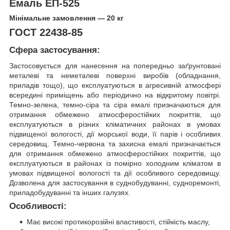
Емаль ЕП-525
Мінімальне замовлення — 20 кг
ГОСТ 22438-85
Сфера застосування:
Застосовується для нанесення на попередньо заґрунтовані
металеві та неметалеві поверхні виробів (обладнання,
приладів тощо), що експлуатуються в агресивній атмосфері
всередині приміщень або періодично на відкритому повітрі.
Темно-зелена, темно-сіра та сіра емалі призначаються для
отримання обмежено атмосферостійких покриттів, що
експлуатуються в різних кліматичних районах в умовах
підвищеної вологості, дії морської води, її парів і особливих
середовищ. Темно-червона та захисна емалі призначається
для отримання обмежено атмосферостійких покриттів, що
експлуатуються в районах із помірно холодним кліматом в
умовах підвищеної вологості та дії особливого середовищу.
Дозволена для застосування в суднобудуванні, судноремонті,
приладобудуванні та інших галузях.
Особливості:
Має високі протикорозійні властивості, стійкість маслу,