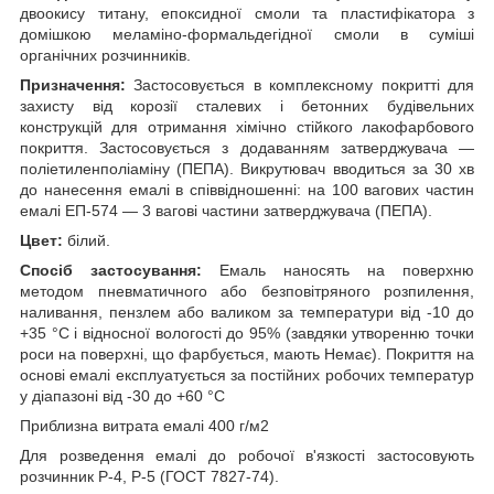
двоокису титану, епоксидної смоли та пластифікатора з
домішкою меламіно-формальдегідної смоли в суміші
органічних розчинників.
Призначення:
Застосовується в комплексному покритті для
захисту від корозії сталевих і бетонних будівельних
конструкцій для отримання хімічно стійкого лакофарбового
покриття. Застосовується з додаванням затверджувача —
поліетиленполіаміну (ПЕПА). Викрутювач вводиться за 30 хв
до нанесення емалі в співвідношенні: на 100 вагових частин
емалі ЕП-574 — 3 вагові частини затверджувача (ПЕПА).
Цвет:
білий.
Спосіб застосування:
Емаль наносять на поверхню
методом пневматичного або безповітряного розпилення,
наливання, пензлем або валиком за температури від -10 до
+35 °C і відносної вологості до 95% (завдяки утворенню точки
роси на поверхні, що фарбується, мають Немає). Покриття на
основі емалі експлуатується за постійних робочих температур
у діапазоні від -30 до +60 °C
Приблизна витрата емалі 400 г/м2
Для розведення емалі до робочої в'язкості застосовують
розчинник Р-4, Р-5 (ГОСТ 7827-74).