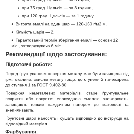
при 75 град. Цельсія — за 3 години,
при 120 град. Цельсія — за 1 годину.
Витрата емалі на один шар — 120-160 г/м2.м.
Кількість шарів — 2.
Гарантований термін зберігання емалі — основи 12
міс., затверджувача 6 міс.
Рекомендації щодо застосування:
Підготовчі роботи:
Перед ґрунтуванням поверхня металу має бути зачищена від
іржі, окалини, окислів металу тощо. до ступеня 2 і знежирена
до ступеня 1 за ГОСТ 9.402-80.
Поверхня неметалевих матеріалів, старе ґрунтувальне
покриття або покриття епоксидною емаллю знежирюють,
зачищають тонким наждачним папером до матовості та
знепиливають.
Ґрунтовні шари наносять і сушать відповідно до інструкції на
відповідний матеріал.
Фарбування: