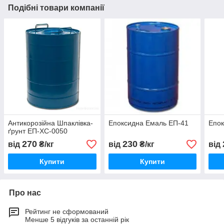
Подібні товари компанії
Антикорозійна Шпаклівка-
Епоксидна Емаль ЕП-41
Епок
ґрунт ЕП-ХС-0050
270
230
від
₴/кг
від
₴/кг
від
Купити
Купити
Про нас
Рейтинг не сформований
Менше 5 відгуків за останній рік