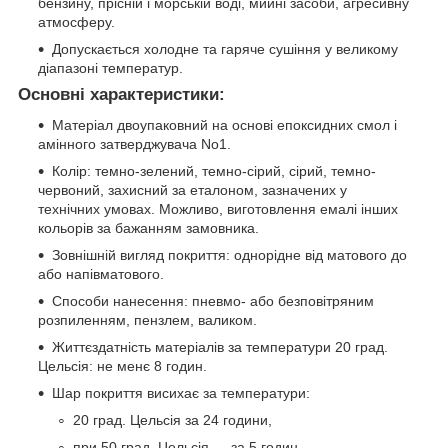
бензину, прісній і морській воді, мийні засоби, агресивну
атмосферу.
Допускається холодне та гаряче сушіння у великому
діапазоні температур.
Основні характеристики:
Матеріал двоупаковний на основі епоксидних смол і
амінного затверджувача No1.
Колір: темно-зелений, темно-сірий, сірий, темно-
червоний, захисний за еталоном, зазначених у
технічних умовах. Можливо, виготовлення емалі інших
кольорів за бажанням замовника.
Зовнішній вигляд покриття: однорідне від матового до
або напівматового.
Способи нанесення: пневмо- або безповітряним
розпиленням, пензлем, валиком.
Життєздатність матеріалів за температури 20 град.
Цельсія: не менє 8 годин.
Шар покриття висихає за температури:
20 град. Цельсія за 24 години,
при 50 град. Цельсія — за 5 годин,