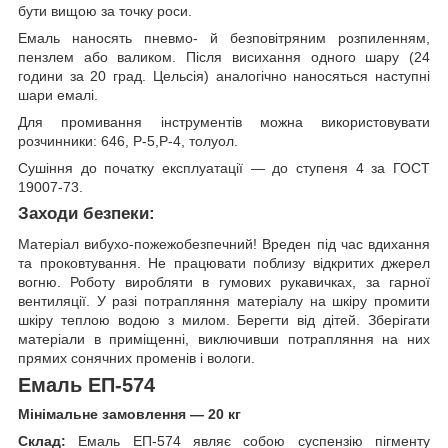
бути вищою за точку роси.
Емаль наносять пневмо- й безповітряним розпиленням,
пензлем або валиком. Після висихання одного шару (24
години за 20 град. Цельсія) аналогічно наносяться наступні
шари емалі.
Для промивання інструментів можна використовувати
розчинники: 646, Р-5,Р-4, толуол.
Сушіння до початку експлуатації — до ступеня 4 за ГОСТ
19007-73.
Заходи безпеки:
Матеріал вибухо-пожежобезпечний! Вреден під час вдихання
та проковтування. Не працювати поблизу відкритих джерел
вогню. Роботу виробляти в гумових рукавичках, за гарної
вентиляції. У разі потрапляння матеріалу на шкіру промити
шкіру теплою водою з милом. Берегти від дітей. Зберігати
матеріали в приміщенні, виключивши потрапляння на них
прямих сонячних променів і вологи.
Емаль ЕП-574
Мінімальне замовлення — 20 кг
Склад:
Емаль ЕП-574 являє собою суспензію пігменту