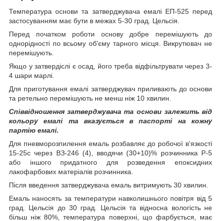
Температура основи та затверджувача емалі ЕП-525 перед
застосуванням має бути в межах 5-30 град. Цельсія.
Перед початком роботи основу добре перемішують до
однорідності по всьому об'єму тарного місця. Викрутювач не
перемішують.
Якщо у затвердіслі є осад, його треба відфільтрувати через 3-
4 шари марлі.
Для приготування емалі затверджувач приливають до основи
та ретельно перемішують не менш ніж 10 хвилин.
Співвідношення затверджувача та основи залежить від
кольору емалі та вказується в паспорті на кожну
партію емалі.
Для пневморозпилення емаль розбавляє до робочої в'язкості
15-25с через ВЗ-246 (4), вводячи (30+10)% розчинника Р-5
або іншого придатного для розведення епоксидних
лакофарбових матеріалів розчинника.
Після введення затверджувача емаль витримують 30 хвилин.
Емаль наносять за температури навколишнього повітря від 5
град. Цельсія до 30 град. Цельсія та відносна вологість не
більш ніж 80%, температура поверхні, що фарбується, має