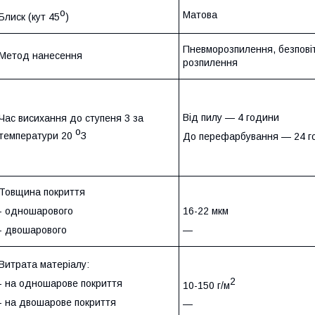
о
Матова
Блиск (кут 45
)
Пневморозпилення, безпові
Метод нанесення
розпилення
Від пилу — 4 години
Час висихання до ступеня 3 за
о
температури 20
З
До перефарбування — 24 г
Товщина покриття
- одношарового
16-22 мкм
- двошарового
—
Витрата матеріалу:
2
- на одношарове покриття
10-150 г/м
- на двошарове покриття
—