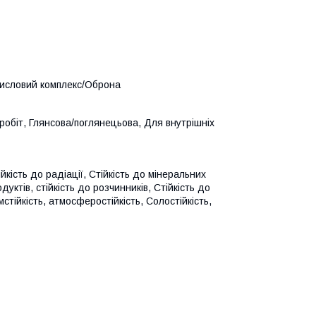
мисловий комплекс/Оброна
робіт, Глянсова/поглянецьова, Для внутрішніх
тійкість до радіації, Стійкість до мінеральних
уктів, стійкість до розчинників, Стійкість до
стійкість, атмосферостійкість, Солостійкість,