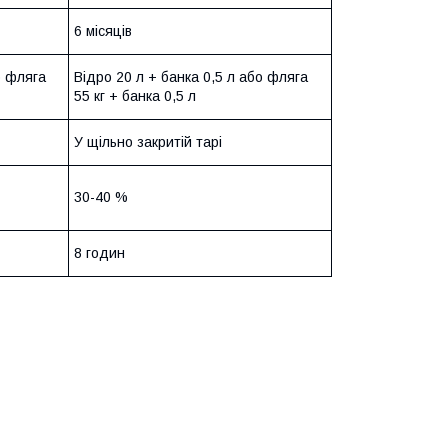
6 місяців
о фляга
Відро 20 л + банка 0,5 л або фляга
55 кг + банка 0,5 л
У щільно закритій тарі
30-40 %
8 годин