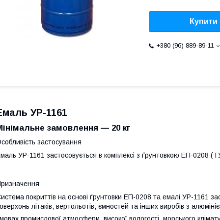
Купити
+380 (96) 889-89-11
Емаль УР-1161
Мінімальне замовлення — 20 кг
собливість застосування
маль УР-1161 застосовується в комплексі з ґрунтовкою ЕП-0208 (ТУ
ризначення
истема покриттів на основі ґрунтовки ЕП-0208 та емалі УР-1161 
оверхонь літаків, вертольотів, ємностей та інших виробів з алюміні
мовах промислової атмосфери, високої вологості, морського клімату