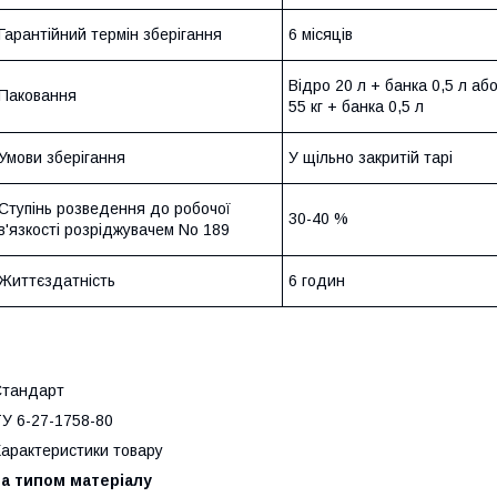
Гарантійний термін зберігання
6 місяців
Відро 20 л + банка 0,5 л аб
Паковання
55 кг + банка 0,5 л
Умови зберігання
У щільно закритій тарі
Ступінь розведення до робочої
30-40 %
в'язкості розріджувачем No 189
Життєздатність
6 годин
Стандарт
У 6-27-1758-80
арактеристики товару
За типом матеріалу