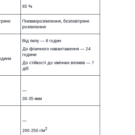
65 %
тряне
Пневморозпилення, безповітряне
розпилення
Від пилу — 6 годин
До фізичного навантаження — 24
години
одини
До стійкості до хімічних впливів — 7
діб
—
30-35 мкм
—
2
200-250 г/м