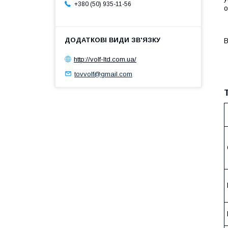
+380 (50) 935-11-56
о
В
http://volf-ltd.com.ua/
tovvolf@gmail.com