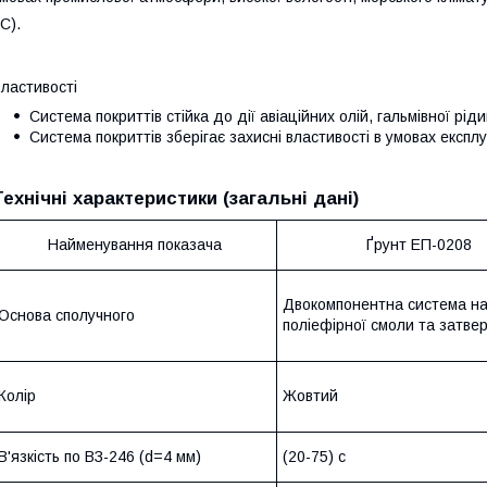
C).
ластивості
Система покриттів стійка до дії авіаційних олій, гальмівної рід
Система покриттів зберігає захисні властивості в умовах експлу
Технічні характеристики (загальні дані)
Найменування показача
Ґрунт ЕП-0208
Двокомпонентна система на
Основа сполучного
поліефірної смоли та затве
Колір
Жовтий
В'язкість по ВЗ-246 (d=4 мм)
(20-75) с