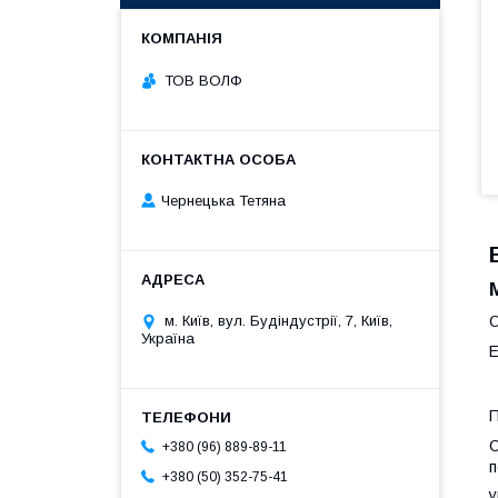
ТОВ ВОЛФ
Чернецька Тетяна
м. Київ, вул. Будіндустрії, 7, Київ,
О
Україна
Е
П
С
+380 (96) 889-89-11
п
+380 (50) 352-75-41
у