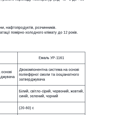
ини, нафтопродуктів, розчинників.
атації помірно-холодного клімату до 12 років.
Емаль УР-1161
Двокомпонентна система на основі
 основі
поліефірної смоли та ізоціанатного
рджувача
затверджувача
Білий, світло-сірий, червоний, жовтий,
синій, зелений, чорний
(20-60) с