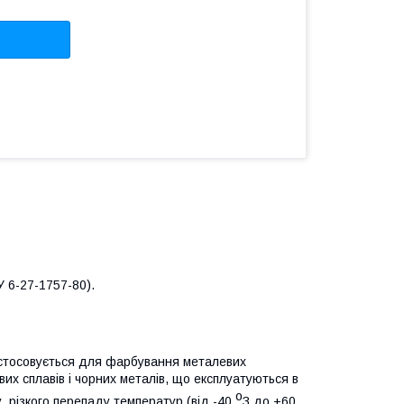
 6-27-1757-80).
застосовується для фарбування металевих
євих сплавів і чорних металів, що експлуатуються в
о
, різкого перепаду температур (від -40
З до +60