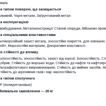
Емаль
За типом поверхні, що захищається
люміній, Чорні метали, Заґрунтований метал
За експлуатацією
віабудування, Металоконструкції/ Сталеві споруди, Військово-про
За спеціальними властивостями
нтикорозійний захист металу, зносостійке покриття, для зовнішніх 
обіт, Морозостійкі матеріали, Декоративні властивості
о стійкості до впливу
ологостійкість, зносостійкість, захист від корозії, Бензостійкість, С
обрив, Стійкість до морської води, Стійкість до нафти та нафтопрод
льтрафіолетового випромінюванню, Стійкість до мийних засобів, Хім
тійкість до агресивних газів і пар, маслостійкість
За типом сполучного
Р (полиуретановые)
інімальне замовлення — 20 кг