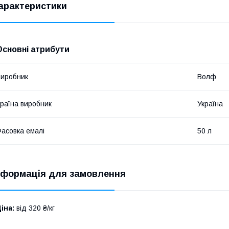
арактеристики
Основні атрибути
иробник
Волф
раїна виробник
Україна
асовка емалі
50 л
нформація для замовлення
іна:
від 320 ₴/кг