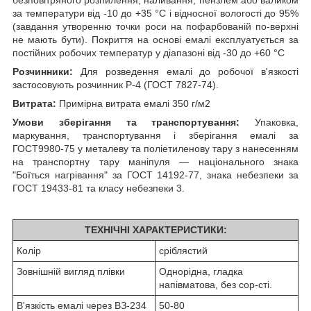
безповітряного розпилення, наливання, пензлем або валиком
за температури від -10 до +35 °C і відносної вологості до 95%
(завдання утворенню точки роси на пофарбованій по-верхні
не мають бути). Покриття на основі емалі експлуатується за
постійних робочих температур у діапазоні від -30 до +60 °C
Розчинники:
Для розведення емалі до робочої в'язкості
застосовують розчинник Р-4 (ГОСТ 7827-74).
Витрата:
Примірна витрата емалі 350 г/м2
Умови зберігання та транспортування:
Упаковка,
маркування, транспортування і зберігання емалі за
ГОСТ9980-75 у металеву та поліетиленову тару з нанесенням
на транспортну тару маніпуля — національного знака
"Боїться нагрівання" за ГОСТ 14192-77, знака небезпеки за
ГОСТ 19433-81 та класу небезпеки 3.
ТЕХНІЧНІ ХАРАКТЕРИСТИКИ:
Колір
сріблястий
Зовнішній вигляд плівки
Однорідна, гладка
напівматова, без сор-сті.
В'язкість емалі через ВЗ-234
50-80