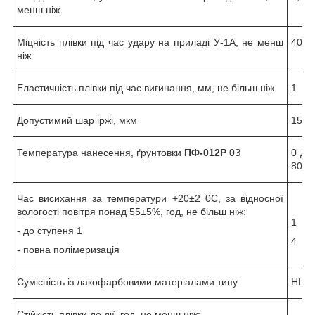
менш ніж
Міцність плівки під час удару на приладі У-1А, не менш
40
ніж
Еластичність плівки під час вигинання, мм, не більш ніж
1
Допустимий шар іржі, мкм
150-
Температура нанесення,
ґрунтовки
ПФ-012Р
0
З
0 до
80%
Час висихання за температури +20±2
0
С, за відносної
вологості повітря понад 55±5%, год, не більш ніж:
1
- до ступеня 1
4
- повна полімеризація
Сумісність із лакофарбовими матеріалами типу
НЦ, 
Стійкість плівки до дії, год, не менш ніж;