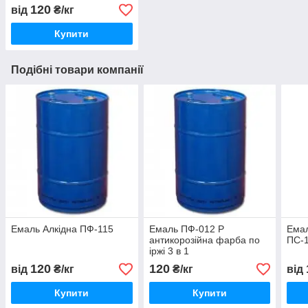
120
від
₴/кг
Купити
Подібні товари компанії
Емаль Алкідна ПФ-115
Емаль ПФ-012 Р
Емал
антикорозійна фарба по
ПС-
іржі 3 в 1
120
120
від
₴/кг
₴/кг
від
Купити
Купити