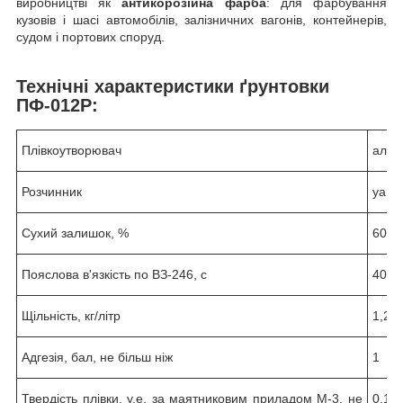
виробництві як
антикорозійна фарба
: для фарбування
кузовів і шасі автомобілів, залізничних вагонів, контейнерів,
судом і портових споруд.
Технічні характеристики ґрунтовки
ПФ-012Р:
Плівкоутворювач
алкі
Розчинник
уайт-
Сухий залишок, %
60-7
Пояслова в'язкість по ВЗ-246, с
40-6
Щільність, кг/літр
1,2-1
Адгезія, бал, не більш ніж
1
Твердість плівки, у.е. за маятниковим приладом М-3, не
0,14