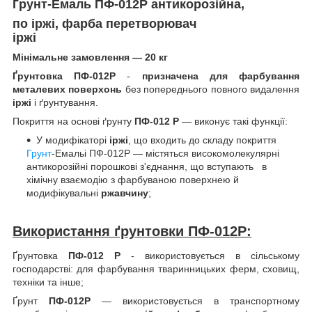
Ґрунт-Емаль ПФ-012Р антикорозійна,
по іржі, фарба перетворювач
іржі
Мінімальне замовлення — 20 кг
Ґрунтовка
ПФ-012Р
-
призначена для фарбування
металевих поверхонь
без попереднього повного видалення
іржі
і ґрунтування.
Покриття на основі
ґрунту
ПФ-012 Р
— виконує такі функції:
У модифікаторі
іржі
, що входить до складу покриття
Грунт
-Емальі ПФ-012Р — містяться високомолекулярні
антикорозійні порошкові з'єднання, що вступають в
хімічну взаємодію з фарбуваною поверхнею й
модифікувальні
ржавчину
;
Використання ґрунтовки ПФ-012Р:
Ґрунтовка
ПФ-012 Р
- використовується в сільському
господарстві: для фарбування тваринницьких ферм, сховищ,
техніки та інше;
Ґрунт
ПФ-012Р
— використовується в транспортному