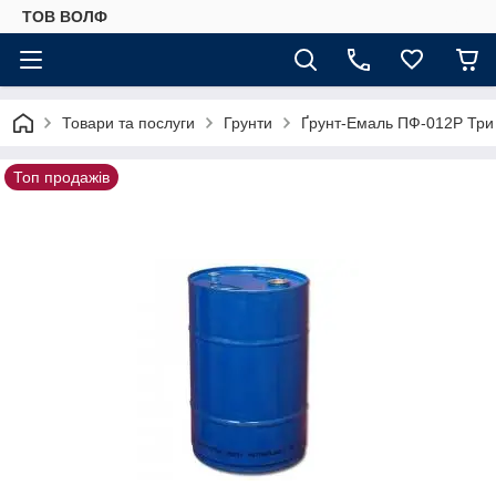
ТОВ ВОЛФ
Товари та послуги
Грунти
Ґрунт-Емаль ПФ-012Р Три
Топ продажів