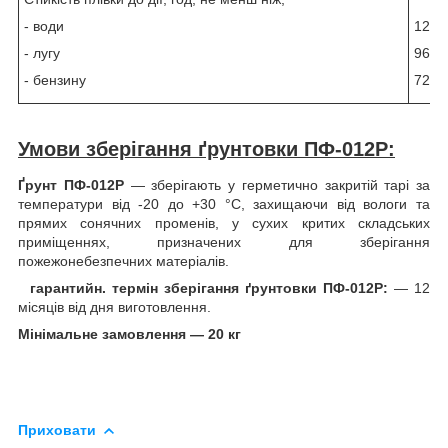
- води
120
- лугу
96
- бензину
72
Умови зберігання ґрунтовки ПФ-012Р:
Ґрунт
ПФ-012Р
— зберігають у герметично закритій тарі за
температури від -20 до +30 °C, захищаючи від вологи та
прямих сонячних променів, у сухих критих складських
приміщеннях, призначених для зберігання
пожежонебезпечних матеріалів.
гарантийн.
термін зберігання
ґрунтовки
ПФ-012Р
:
— 12
місяців від дня виготовлення.
Мінімальне замовлення — 20 кг
Приховати