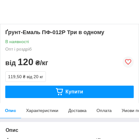
Ґрунт-Емаль ПФ-012Р Три в одному
В наявності
Опт і роздріб
120
від
₴/кг
119,50 ₴
від 20 кг
Купити
Опис
Характеристики
Доставка
Оплата
Умови п
Опис